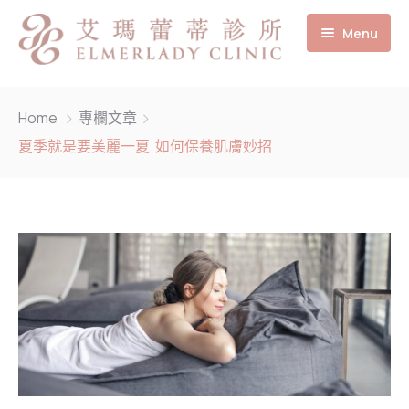
Menu
首頁
Home
專欄文章
關於我們
夏季就是要美麗一夏 如何保養肌膚妙招
專業團隊
最新消息
陳鵬州 醫師
服務項目
黃士原 醫師
體驗分享
聯絡我們
徐振鴻 醫師
媒體報導
皮膚管理
專欄文章
雷射光療
杏仁酸煥膚
診所公告
微整形
煥采美白滴入
立特拉 LV渦旋音波