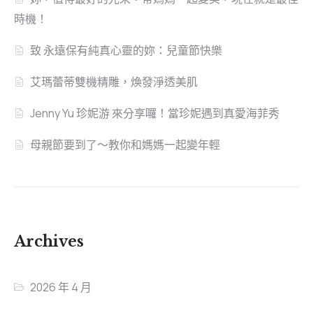
時機！
致 永遠保有純真心靈的妳：兒童節快樂
艾瑪蕾蒂雙機精雕，煥發淨透美肌
Jenny Yu 珍妮游 來分享囉！當珍妮遇到真愛海菲秀
母親節要到了～教你和媽媽一起變年輕
Archives
2026 年 4 月