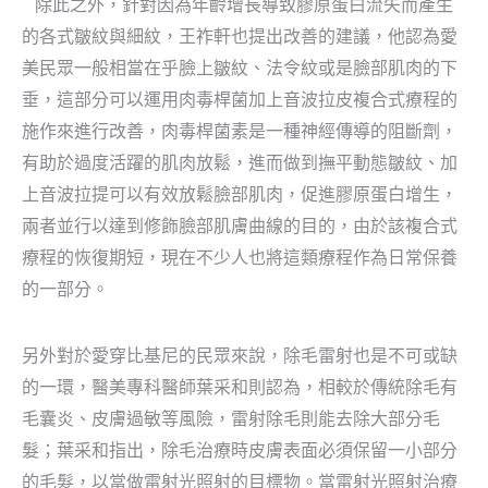
除此之外，針對因為年齡增長導致膠原蛋白流失而產生
的各式皺紋與細紋，王祚軒也提出改善的建議，他認為愛
美民眾一般相當在乎臉上皺紋、法令紋或是臉部肌肉的下
垂，這部分可以運用肉毒桿菌加上音波拉皮複合式療程的
施作來進行改善，肉毒桿菌素是一種神經傳導的阻斷劑，
有助於過度活躍的肌肉放鬆，進而做到撫平動態皺紋、加
上音波拉提可以有效放鬆臉部肌肉，促進膠原蛋白增生，
兩者並行以達到修飾臉部肌膚曲線的目的，由於該複合式
療程的恢復期短，現在不少人也將這類療程作為日常保養
的一部分。
另外對於愛穿比基尼的民眾來說，除毛雷射也是不可或缺
的一環，醫美專科醫師葉采和則認為，相較於傳統除毛有
毛囊炎、皮膚過敏等風險，雷射除毛則能去除大部分毛
髮；葉采和指出，除毛治療時皮膚表面必須保留一小部分
的毛髮，以當做雷射光照射的目標物。當雷射光照射治療