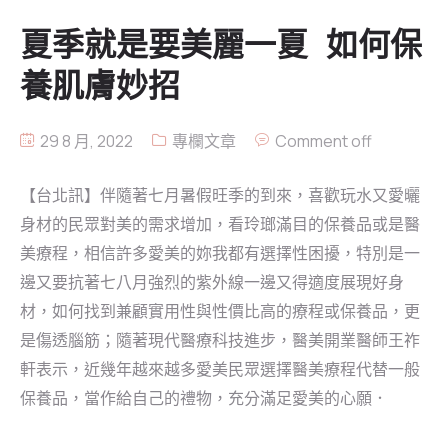
夏季就是要美麗一夏 如何保
皮秒雷射 Picocare
玻尿酸
養肌膚妙招
雷射除毛
線雕拉提
29 8 月, 2022
專欄文章
Comment off
肉毒素
【台北訊】伴隨著七月暑假旺季的到來，喜歡玩水又愛曬
身材的民眾對美的需求增加，看玲瑯滿目的保養品或是醫
美療程，相信許多愛美的妳我都有選擇性困擾，特別是一
邊又要抗著七八月強烈的紫外線一邊又得適度展現好身
材，如何找到兼顧實用性與性價比高的療程或保養品，更
是傷透腦筋；隨著現代醫療科技進步，醫美開業醫師王祚
軒表示，近幾年越來越多愛美民眾選擇醫美療程代替一般
保養品，當作給自己的禮物，充分滿足愛美的心願．