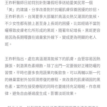
王祚軒醫師日前特別針對暑假旺季送給愛美民眾一個
「美」的建議，分享改善對於抗曬肌膚保養困擾的妙招，
王祚軒表示，台灣夏季大部屬於高溫炎熱又潮濕的氣候，
不少女性都有臉上甚至身上長斑的困擾，比如經過不當防
曬導致皮膚老化所形成的黑斑，隨著年紀增長，黑斑更容
易因為長期曝露在過量紫外線下，變成更為明顯的老人
斑。
王祚軒指出，處在高溫潮濕氣候下的肌膚，血管容易因熱
擴張、刺激黑色素細胞，除了出門一定要做好正確防曬的
習慣，平時也要多食用蔬果均衡飲食，可以再輔以新一代
的蜂巢雷射外加保濕修復的療程，來改善的肌膚頑固的黑
色素，當然在接受療程的同時也要維持充足睡眠，作息規
律，避免自由基過度生成，影響淡斑效果。