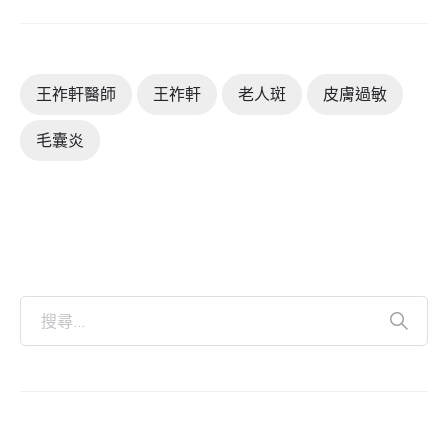
王祚軒醫師
王祚軒
老人斑
皮膚過敏
毛囊炎