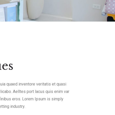
ues
ia quaed inventore veritatis et quasi
licabo. Aelltes port lacus quis enim var
t finibus eros. Lorem Ipsum is simply
tting industry.