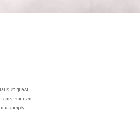
atis et quasi
us quis enim var
um is simply