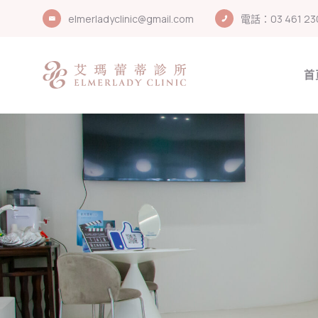
elmerladyclinic@gmail.com
電話：03 461 23
首