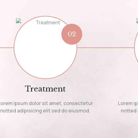
02
Treatment
Lorem ipsum dolor sit amet, consectetur
Lorem ip
notted adipisicing elit sed do eiusmod.
notted 