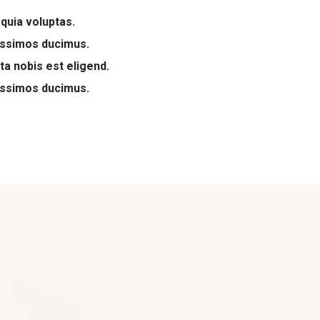
uia voluptas.
issimos ducimus.
a nobis est eligend.
issimos ducimus.