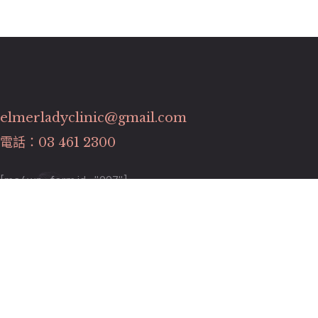
elmerladyclinic@gmail.com
電話：03 461 2300
[mc4wp_form id="227"]