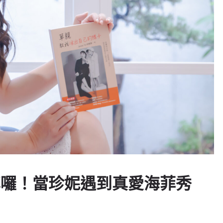
來分享囉！當珍妮遇到真愛海菲秀