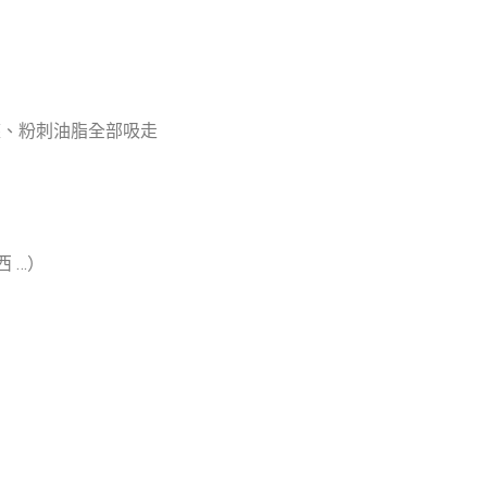
塵、粉刺油脂全部吸走
潔
 …）