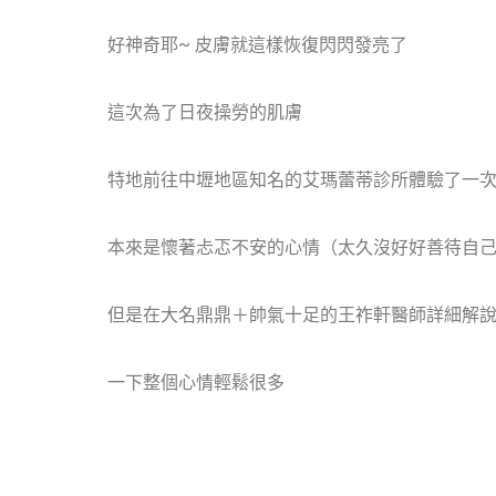
好神奇耶~ 皮膚就這樣恢復閃閃發亮了
這次為了日夜操勞的肌膚
特地前往中壢地區知名的艾瑪蕾蒂診所體驗了一
本來是懷著忐忑不安的心情（太久沒好好善待自
但是在大名鼎鼎＋帥氣十足的王祚軒醫師詳細解說下
一下整個心情輕鬆很多