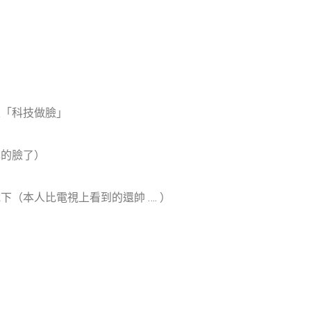
次「科技做臉」
己的臉了）
（本人比電視上看到的還帥 …. ）