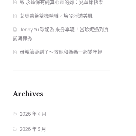
致 永遠保有純真心靈的妳：兒童節快樂
艾瑪蕾蒂雙機精雕，煥發淨透美肌
Jenny Yu 珍妮游 來分享囉！當珍妮遇到真
愛海菲秀
母親節要到了～教你和媽媽一起變年輕
Archives
2026 年 4 月
2026 年 3 月