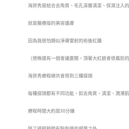
海菲秀是結合去角質、毛孔深層清潔、保濕注入
就是醫療版的美容護膚
因為我很怕類似淨膚雷射的術後紅腫
（傍晚還有一個會議要開，頂著大紅臉會很尷尬的
海菲秀療程總共會用到三種探頭
每種探頭都有不同功能，如去角質、清潔、潤澤
療程時間大約是30分鐘
除了過程稍微有點刺痛的感覺之外