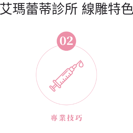
艾瑪蕾蒂診所 線雕特