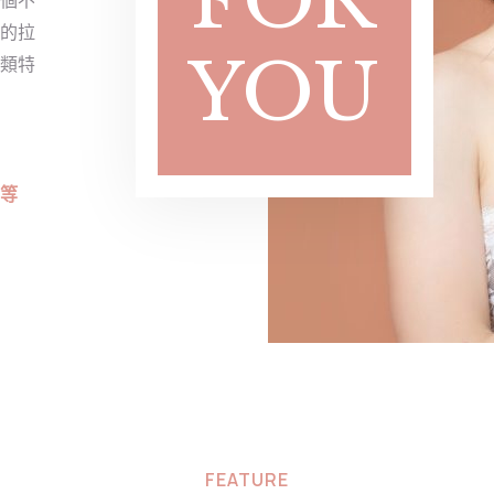
FOR
的拉
YOU
類特
等
FEATURE