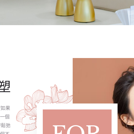
塑
實如果
一個
膚鬆弛
個不