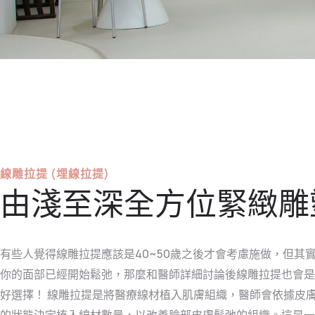
線雕拉提 (埋線拉提)
由淺至深全方位緊緻雕
有些人覺得線雕拉提應該是40~50歲之後才會考慮施做，但其
你的面部已經開始鬆弛，那麼和醫師詳細討論後線雕拉提也會是
好選擇！ 線雕拉提是將醫療線材植入肌膚組織，醫師會依據皮
的狀態決定植入線材數量，以改善臉部皮膚鬆弛的組織。這是一