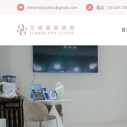
elmerladyclinic@gmail.com
電話：03 461 23
首