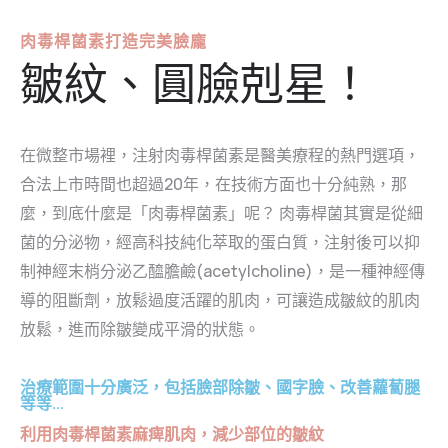
肉毒桿菌素打造完美臉龐
皺紋、圓臉剋星！
在微整市場裡，注射肉毒桿菌素是醫美療程的熱門選項，
合法上市時間也超過20年，在技術方面也十分純熟，那
麼，到底什麼是「肉毒桿菌素」呢？ 肉毒桿菌其實是從細
菌的分泌物，經高科技純化萃取的蛋白質，注射後可以抑
制神經末梢分泌乙醯膽鹼(acetylcholine)，是一種神經傳
導的阻斷劑，放鬆過度活躍的肌肉，可讓造成皺紋的肌肉
放鬆，進而除皺變成平滑的狀態。
治療範圍十分廣泛，包括臉部除皺、國字臉、改善蘿蔔腿
等等...
利用肉毒桿菌素麻痺肌肉，減少部位的皺紋