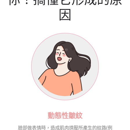
因
動態性皺紋
臉部做表情時，造成肌肉擠壓所產生的紋路(例