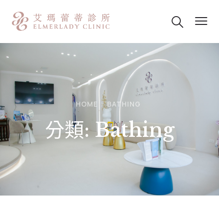
HOME
BATHING
分類:
Bathing