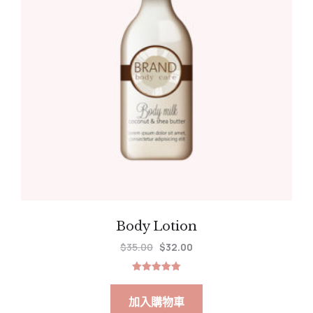
Body Lotion
$
35.00
$
32.00
評分
5.00
滿分 5
加入購物車